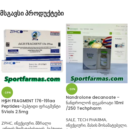
მსგავსი პროდუქტები
-10%
-19%
Nandrolone decanoate –
HGH FRAGMENT 176-191aa
ნანდროლონ დეკანოატი 10ml
Peptides-პეპტიდი ფრაგმენტი
/250 Techpharm
5Vials 2.5mg
SALE
,
TECH PHARMA
,
ZPHC
,
ინექციური
,
მშრალი
ინექციური
,
მასის მოსამატებელი
,
კუნთის მომატებისთვის
,
პეპტიდი
,