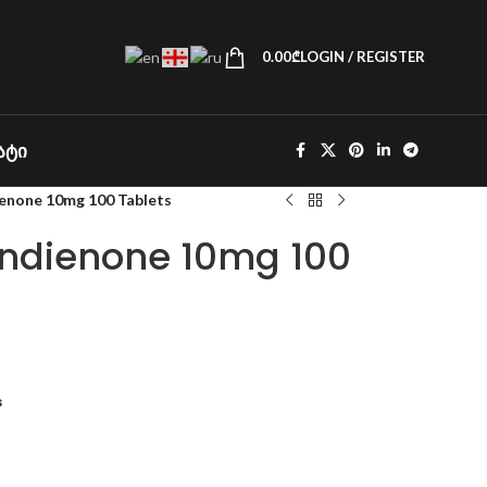
0.00
₾
LOGIN / REGISTER
ᲐᲢᲘ
enone 10mg 100 Tablets
ndienone 10mg 100
s