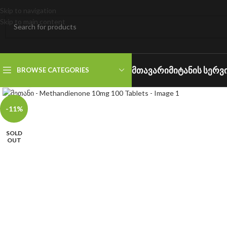
Skip to navigation
Skip to main content
ᲛᲗᲐᲕᲐᲠᲘ
ᲛᲘᲢᲐᲜᲘᲡ ᲡᲔᲠᲕ
BROWSE CATEGORIES
Click to enlarge
-11%
SOLD
OUT