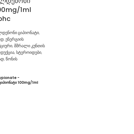
ლდენონი
100mg/1ml
phc
დენონი ციპიონატი
,
ად
,
ენერგიის
ქციური
,
მშრალი კუნთის
დუქცია
,
სტეროიდები
,
ად
,
წონის
ypionate -
იპიონატი 100mg/1ml