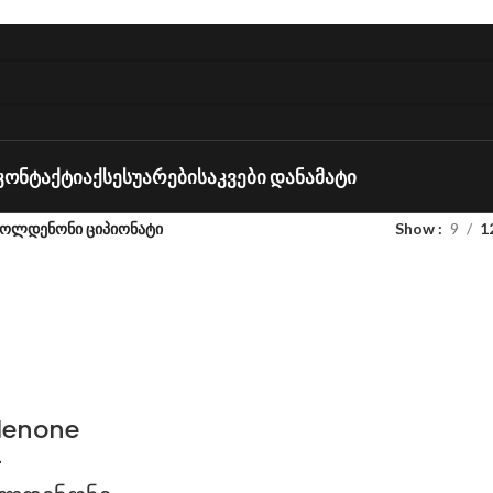
ᲙᲝᲜᲢᲐᲥᲢᲘ
ᲐᲥᲡᲔᲡᲣᲐᲠᲔᲑᲘ
ᲡᲐᲙᲕᲔᲑᲘ ᲓᲐᲜᲐᲛᲐᲢᲘ
ოლდენონი ციპიონატი
Show
9
1
denone
–