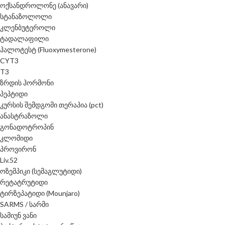
ოქსანდროლონე (ანავარი)
სტანაზოლოლი
კლენბუტეროლი
ტადალაფილი
ჰალოტესტ (Fluoxymesterone)
CYT3
T3
ზრდის ჰორმონი
პეპტიდი
კურსის შემდგომი თერაპია (pct)
ანასტრაზოლი
გონადოტროპინ
კლომიდი
პროვირონ
Liv.52
ოზემპიკი (სემაგლუტიდი)
რეტატრუტიდი
ტირზეპატიდი (Mounjaro)
SARMS / სარმი
სამიუნ ვანი