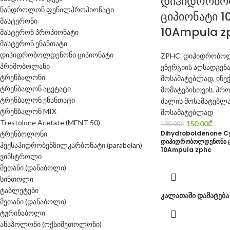
დიჰიდრობო
ნანდროლონ ფენილპროპიონატი
ციპიონატი 
მასტერონი
10Ampula z
მასტერონ პროპიონატი
მასტერონ ენანთატი
დიჰიდრობოლდენონი ციპიონატი
ZPHC
,
დიჰიდრობოლ
პრიმობოლანი
ენერგიის აღსადგენ
ტრენბალონი
მოსამატებლად
,
ინე
ტრენბალონ აცეტატი
მომატებისთვის
,
პრო
ტრენბალონ ენანთატი
ძალის მოსამატებლ
ტრენბალონ MIX
მოსამატებლად
Trestolone Acetate (MENT 50)
150.00
₾
190.00
₾
Dihydroboldenone C
ტრენბოლონი
დიჰიდრობოლდენონი ც
ჰექსაჰიდრობენზილკარბონატი (parabolan)
10Ampula zphc
ვინსტროლი
მეთანი (დანაბოლი)
სინთოლი
ტაბლეტები
კალათაში დამატება
მეთანი (დანაბოლი)
ტურინაბოლი
ანაპოლონი (ოქსიმეთოლონი)