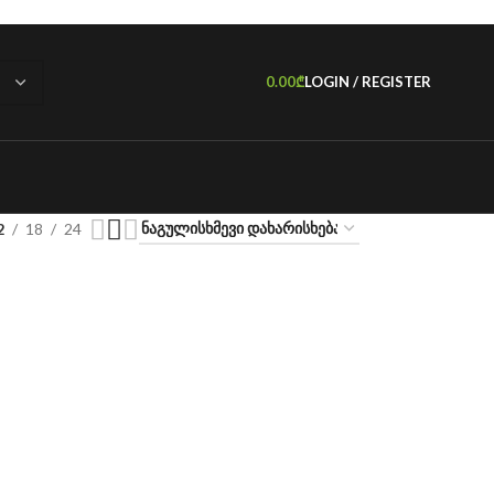
0.00
₾
LOGIN / REGISTER
2
18
24