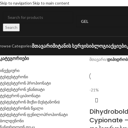
Skip to navigation
Skip to main content
Search
ᲛᲗᲐᲕᲐᲠᲘ
ᲛᲘᲢᲐᲜᲘᲡ ᲡᲔᲠᲕᲘᲡᲘ
ᲑᲚᲝᲒᲘ
ᲐᲥᲪᲘᲔᲑᲘ
rowse Categories
კატეგორიები
მთავარი
/
დიჰიდრობ
ინექციური
ტესტესტერონი
ტესტესტერონ პროპიონატი
ტესტესტერონ ენანთატი
-21%
ტესტერონ ციპიონატი
ტესტესტერონ მიქსი (სუსტანონი)
ტესტესტერონის წყალი
Dihydrobol
ტესტესტერონ ფენილოპროპიონატი
Cypionate 
ბოლდენონი
ნანდროლონ დეკა