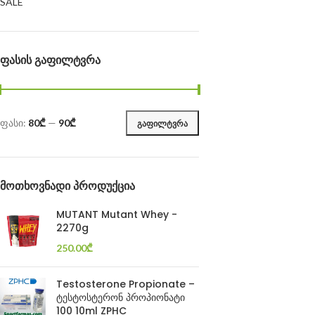
SALE
ᲤᲐᲡᲘᲡ ᲒᲐᲤᲘᲚᲢᲕᲠᲐ
ფასი:
80₾
—
90₾
ᲒᲐᲤᲘᲚᲢᲕᲠᲐ
ᲛᲝᲗᲮᲝᲕᲜᲐᲓᲘ ᲞᲠᲝᲓᲣᲥᲪᲘᲐ
MUTANT Mutant Whey -
2270g
250.00
₾
Testosterone Propionate –
ტესტოსტერონ პროპიონატი
100 10ml ZPHC