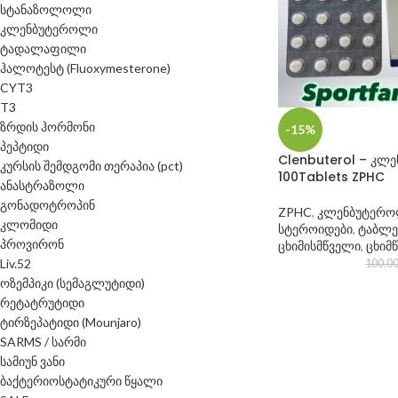
სტანაზოლოლი
კლენბუტეროლი
ტადალაფილი
ჰალოტესტ (Fluoxymesterone)
CYT3
T3
ზრდის ჰორმონი
-15%
პეპტიდი
Clenbuterol – კლ
კურსის შემდგომი თერაპია (pct)
100Tablets ZPHC
ანასტრაზოლი
გონადოტროპინ
ZPHC
,
კლენბუტერ
კლომიდი
სტეროიდები
,
ტაბლე
პროვირონ
ცხიმისმწველი
,
ცხიმ
Liv.52
100.0
ოზემპიკი (სემაგლუტიდი)
რეტატრუტიდი
ტირზეპატიდი (Mounjaro)
SARMS / სარმი
სამიუნ ვანი
ბაქტერიოსტატიკური წყალი