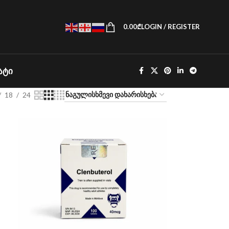
0.00
₾
LOGIN / REGISTER
ᲐᲢᲘ
18
24