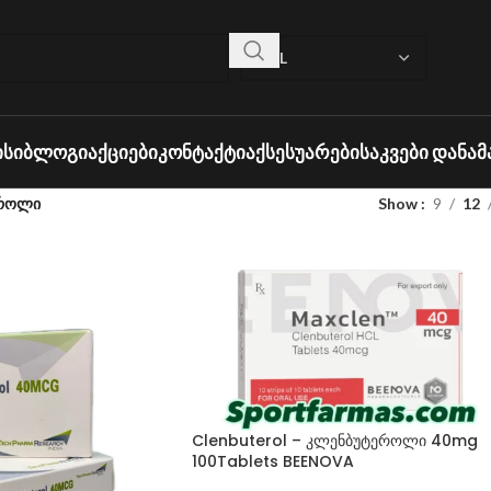
ᲘᲡᲘ
ᲑᲚᲝᲒᲘ
ᲐᲥᲪᲘᲔᲑᲘ
ᲙᲝᲜᲢᲐᲥᲢᲘ
ᲐᲥᲡᲔᲡᲣᲐᲠᲔᲑᲘ
ᲡᲐᲙᲕᲔᲑᲘ ᲓᲐᲜᲐᲛ
ეროლი
Show
9
12
Clenbuterol – კლენბუტეროლი 40mg
100Tablets BEENOVA