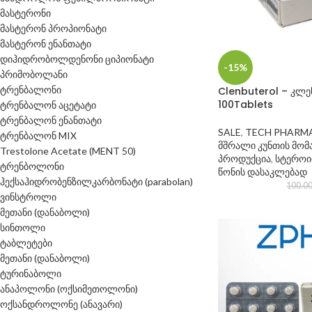
მასტერონი
მასტერონ პროპიონატი
მასტერონ ენანთატი
დიჰიდრობოლდენონი ციპიონატი
-15%
პრიმობოლანი
ტრენბალონი
Clenbuterol – კლ
100Tablets
ტრენბალონ აცეტატი
ტრენბალონ ენანთატი
SALE
,
TECH PHARM
ტრენბალონ MIX
მშრალი კუნთის მომ
Trestolone Acetate (MENT 50)
პროდუქცია
,
სტეროი
ტრენბოლონი
წონის დასაკლებად
ჰექსაჰიდრობენზილკარბონატი (parabolan)
100.0
ვინსტროლი
მეთანი (დანაბოლი)
სინთოლი
ტაბლეტები
მეთანი (დანაბოლი)
ტურინაბოლი
ანაპოლონი (ოქსიმეთოლონი)
ოქსანდროლონე (ანავარი)