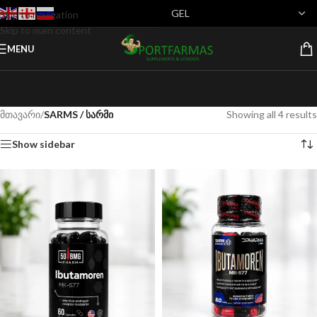
Skip to navigation
Skip to main content
MENU
მთავარი
/
SARMS / სარმი
Showing all 4 results
Show sidebar