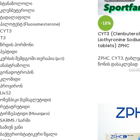
სტანაზოლოლი
კლენბუტეროლი
ტადალაფილი
-18%
ჰალოტესტ (Fluoxymesterone)
CYT3
CYT3 (Clenbuterol
T3
Liothyronine Sodi
ზრდის ჰორმონი
tablets) ZPHC
პეპტიდი
ZPHC
,
CYT3
,
ტაბლე
კურსის შემდგომი თერაპია (pct)
წონის დასაკლებად
ანასტრაზოლი
110.0
გონადოტროპინ
კლომიდი
პროვირონ
Liv.52
ოზემპიკი (სემაგლუტიდი)
რეტატრუტიდი
ტირზეპატიდი (Mounjaro)
SARMS / სარმი
სამიუნ ვანი
ბაქტერიოსტატიკური წყალი