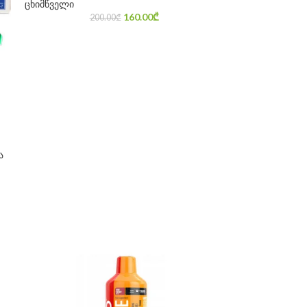
ცხიმწველი
160.00
₾
200.00
₾
ა