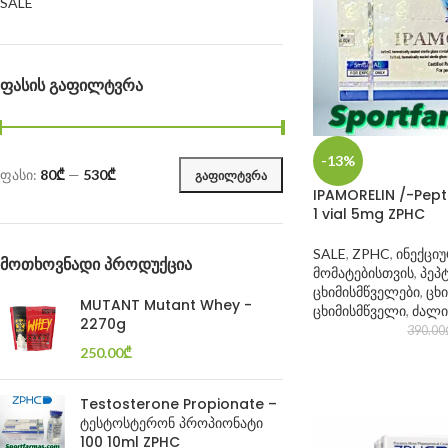
SALE
ᲤᲐᲡᲘᲡ ᲒᲐᲤᲘᲚᲢᲕᲠᲐ
-13%
ფასი:
80₾
—
530₾
ᲒᲐᲤᲘᲚᲢᲕᲠᲐ
IPAMORELIN /-Pept
1 vial 5mg ZPHC
SALE
,
ZPHC
,
ინექცი
ᲛᲝᲗᲮᲝᲕᲜᲐᲓᲘ ᲞᲠᲝᲓᲣᲥᲪᲘᲐ
მომატებისთვის
,
პეპ
ცხიმისმწველები
,
ცხ
MUTANT Mutant Whey -
ცხიმისმწველი
,
ძალი
2270g
390.00
250.00
₾
Testosterone Propionate –
ტესტოსტერონ პროპიონატი
100 10ml ZPHC