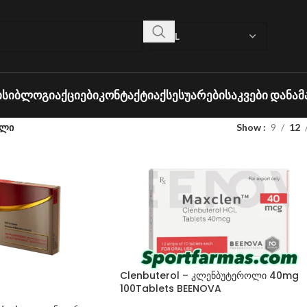
ᲘᲡᲘ
ᲑᲚᲝᲒᲘ
ᲐᲥᲪᲘᲔᲑᲘ
ᲙᲝᲜᲢᲐᲥᲢᲘ
ᲐᲥᲡᲔᲡᲣᲐᲠᲔᲑᲘ
ᲡᲐᲙᲕᲔᲑᲘ ᲓᲐᲜᲐᲛ
ელი
Show
9
12
Clenbuterol – კლენბუტეროლი 40mg
100Tablets BEENOVA