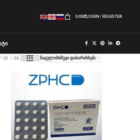
0.00
₾
LOGIN / REGISTER
ᲐᲢᲘ
18
24