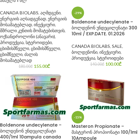
ამპულა 1 მლ
CANADA BIOLABS
,
აღმდგენი
,
-29%
ენერგიის აღსადგენად
,
ენერგიის
Boldenone undecylenate –
მოსამატებლად
,
ინექციური
,
ბოლდენონ უნდეცილენატი 300
მშრალი კუნთის მომატებისთვის
,
10ml / EXP.DATE. 01.2026
ოქსანდროლონი (ანავარი)
,
პროდუქცია
,
სტეროიდები
,
CANADA BIOLABS
,
SALE
,
ცხიმისმწველი
,
ცხიმისმწველი
,
ბოლდენონი
,
ინექციური
,
ცხიმწველი
,
ძალის
პროდუქცია
,
სტეროიდები
მოსამატებლად
100.00
₾
140.00
₾
155.00
₾
180.00
₾
-15%
Boldenone undecylenate –
Masteron Propionate –
ბოლდენონ უნდეცილენატი
მასტერონ პროპიონატი 100/1ml
400/1ml 10ampula canada
10Ampoule