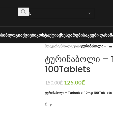
ᲘᲡᲘ
ᲑᲚᲝᲒᲘ
ᲐᲥᲪᲘᲔᲑᲘ
ᲙᲝᲜᲢᲐᲥᲢᲘ
ᲐᲥᲡᲔᲡᲣᲐᲠᲔᲑᲘ
ᲡᲐᲙᲕᲔᲑᲘ ᲓᲐᲜᲐᲛ
მთავარი
/
პროდუქცია
/
ტურინაბოლი – Turi
ტურინაბოლი – 
100Tablets
125.00
₾
150.00
₾
ტურინაბოლი – Turinabol 10mg 100Tablets
₾