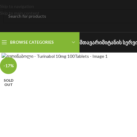
Skip to navigation
Skip to main content
ᲛᲗᲐᲕᲐᲠᲘ
ᲛᲘᲢᲐᲜᲘᲡ ᲡᲔᲠᲕ
BROWSE CATEGORIES
Click to enlarge
-17%
SOLD
OUT