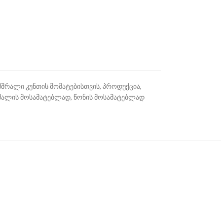
მშრალი კუნთის მომატებისთვის
,
პროდუქცია
,
ძალის მოსამატებლად
,
წონის მოსამატებლად