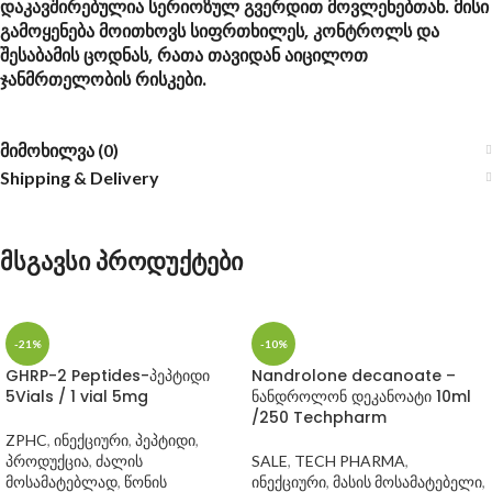
დაკავშირებულია სერიოზულ გვერდით მოვლენებთან. მისი
გამოყენება მოითხოვს სიფრთხილეს, კონტროლს და
შესაბამის ცოდნას, რათა თავიდან აიცილოთ
ჯანმრთელობის რისკები.
მიმოხილვა (0)
Shipping & Delivery
მსგავსი პროდუქტები
-21%
-10%
GHRP-2 Peptides-პეპტიდი
Nandrolone decanoate –
5Vials / 1 vial 5mg
ნანდროლონ დეკანოატი 10ml
/250 Techpharm
ZPHC
,
ინექციური
,
პეპტიდი
,
პროდუქცია
,
ძალის
SALE
,
TECH PHARMA
,
მოსამატებლად
,
წონის
ინექციური
,
მასის მოსამატებელი
,