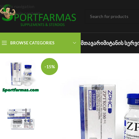
Skip to navigation
Skip to main content
ᲛᲗᲐᲕᲐᲠᲘ
ᲛᲘᲢᲐᲜᲘᲡ ᲡᲔᲠᲕ
BROWSE CATEGORIES
-15%