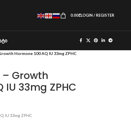
0.00
₾
LOGIN / REGISTER
ᲐᲢᲘ
Growth Hormone 100 AQ IU 33mg ZPHC
 – Growth
Q IU 33mg ZPHC
AQ IU 33mg ZPHC