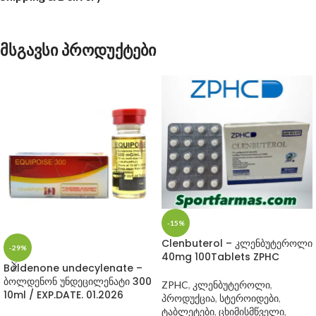
მსგავსი პროდუქტები
-15%
Clenbuterol – კლენბუტეროლი
-29%
40mg 100Tablets ZPHC
Boldenone undecylenate –
ბოლდენონ უნდეცილენატი 300
ZPHC
,
კლენბუტეროლი
,
10ml / EXP.DATE. 01.2026
პროდუქცია
,
სტეროიდები
,
ტაბლეტები
,
ცხიმისმწველი
,